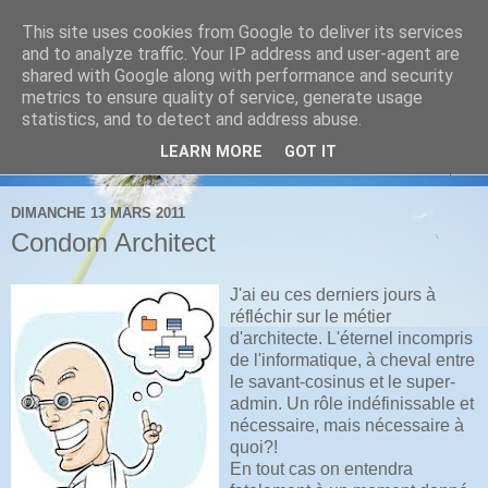
This site uses cookies from Google to deliver its services
IT Cogito
and to analyze traffic. Your IP address and user-agent are
shared with Google along with performance and security
metrics to ensure quality of service, generate usage
Par Kamel Belgadi
statistics, and to detect and address abuse.
LEARN MORE
GOT IT
▼
DIMANCHE 13 MARS 2011
Condom Architect
J'ai eu ces derniers jours à
réfléchir sur le métier
d'architecte. L'éternel incompris
de l'informatique, à cheval entre
le savant-cosinus et le super-
admin. Un rôle indéfinissable et
nécessaire, mais nécessaire à
quoi?!
En tout cas on entendra