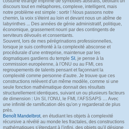
costume étrange imprimé de symboles abstraits, débitant un
discours tout en métaphores, complexe, intelligent, mais
notre problème est simple : sortir ! Nous passons notre
chemin, la voix s'éteint au loin et devant nous un abîme de
labyrinthes ... Des années de génie administratif, politique,
économique, grassement nourri par des contingents de
serviteurs dévoués et consentants.
Souvent, lors de mes pérégrinations professionnelles,
lorsque je suis confronté à la complexité absconse et
procédurale d'une entreprise, maintenue par les
dogmatiques gardiens du temple
SI
, je pense à la
commission européenne, à l'ONU ou au FMI, ces
regroupements de talents pensant et façonnant la
complexité comme personne d'autre. Je trouve que ces
constructions relèvent d'un même modèle, comme si une
seule fonction mathématique donnait des résultats
structurellement identiques, suivant un ou plusieurs facteurs
de dimension : Un SI, l'ONU, le FMI, l'AFSSAPS … Avec
une infinité de ramification dès qu'on y regarderait de plus
près.
Benoît Mandelbrot
, en étudiant les objets à complexité
récursive a révélé au monde les fractales, des constructions
mathématiques s'étendant à l'infini, des objets qu'il désigne