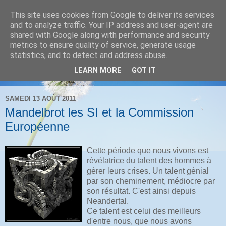
This site uses cookies from Google to deliver its services
IT Cogito
and to analyze traffic. Your IP address and user-agent are
shared with Google along with performance and security
metrics to ensure quality of service, generate usage
Par Kamel Belgadi
statistics, and to detect and address abuse.
LEARN MORE
GOT IT
▼
SAMEDI 13 AOÛT 2011
Mandelbrot les SI et la Commission
Européenne
Cette période que nous vivons est
révélatrice du talent des hommes à
gérer leurs crises. Un talent génial
par son cheminement, médiocre par
son résultat. C'est ainsi depuis
Neandertal.
Ce talent est celui des meilleurs
d'entre nous, que nous avons